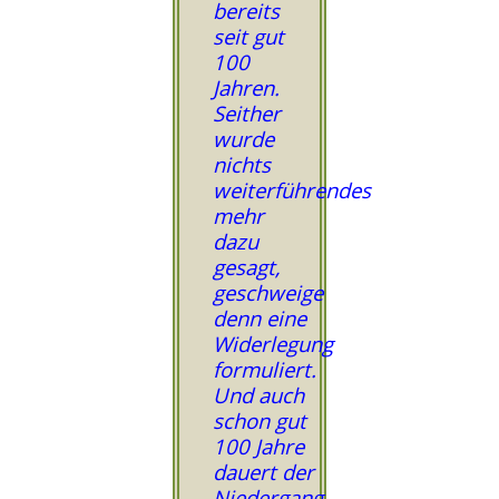
bereits
seit gut
100
Jahren.
Seither
wurde
nichts
weiterführendes
mehr
dazu
gesagt,
geschweige
denn eine
Widerlegung
formuliert.
Und auch
schon gut
100 Jahre
dauert der
Niedergang