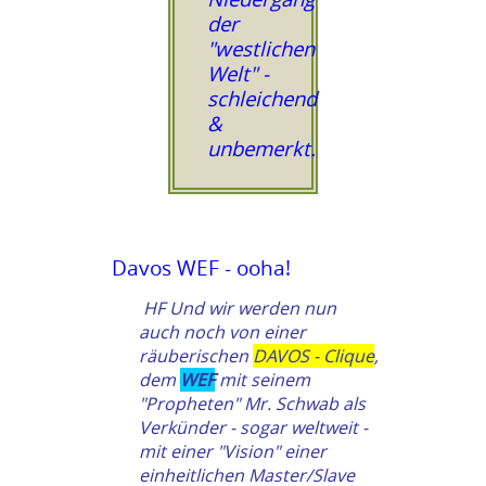
der
"westlichen
Welt" -
schleichend
&
unbemerkt.
Davos WEF - ooha!
HF Und wir werden nun
auch noch von einer
räuberischen
DAVOS - Clique
,
dem
WEF
mit seinem
"Propheten" Mr. Schwab als
Verkünder - sogar weltweit -
mit einer "Vision" einer
einheitlichen Master/Slave