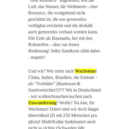
"freie Resource" angesehen, wie die
Luft, das Wasser, die Weltmeere - eine
Resource, die weitgehend nicht
geschützt ist, die uns grenzenlos
verfügbar erscheint und die deshalb
auch grenzenlos verbaut werden kann.
Die Erde als Baumarkt, her mit den
Rohstoffen – aber zur freien
Bedienung! Jedes Sandkorn zählt dabei
- negativ!
Und wir? Wir rufen nach
Wachstum
!
China, Indien, Brasilien, die Emirate –
als "Vorbilder" (Bauboom &
Sandvernichter!)??? Wir in Deutschland
- wir wollen/brauchen/suchen nach
Zuwanderung
! Wofür? Na klar, für
Wachstum! Dabei sind wir doch längst
übervölkert (D mit 250 Menschen pro
qKm)! Multi/Kultie funktioniert auch
nicht so richtig (Schweden läßt