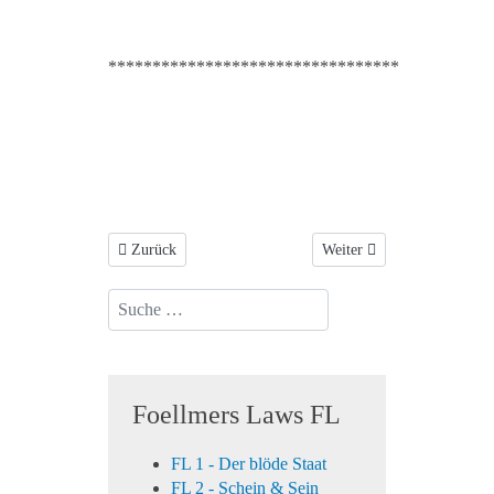
*********************************
Vorheriger Beitrag: Klimagipfel
Nächster Beitrag: sun4win
Zurück
Weiter
Suchen...
Foellmers Laws FL
FL 1 - Der blöde Staat
FL 2 - Schein & Sein