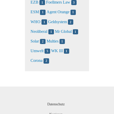
EZB
Foellmers Law
1
3
ESM
Agent Orange
1
1
WHO
Geldsystem
1
2
Neoliberal
Mr Global
1
1
Solar
Multies
2
1
Umwelt
WK III
5
1
Corona
2
Datenschutz