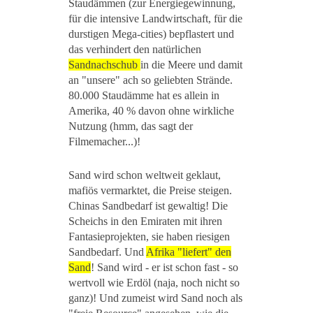
Staudämmen (zur Energiegewinnung,
für die intensive Landwirtschaft, für die
durstigen Mega-cities) bepflastert und
das verhindert den natürlichen
Sandnachschub
in die Meere und damit
an "unsere" ach so geliebten Strände.
80.000 Staudämme hat es allein in
Amerika, 40 % davon ohne wirkliche
Nutzung (hmm, das sagt der
Filmemacher...)!
Sand wird schon weltweit geklaut,
mafiös vermarktet, die Preise steigen.
Chinas Sandbedarf ist gewaltig! Die
Scheichs in den Emiraten mit ihren
Fantasieprojekten, sie haben riesigen
Sandbedarf. Und
Afrika "liefert" den
Sand
! Sand wird - er ist schon fast - so
wertvoll wie Erdöl (naja, noch nicht so
ganz)! Und zumeist wird Sand noch als