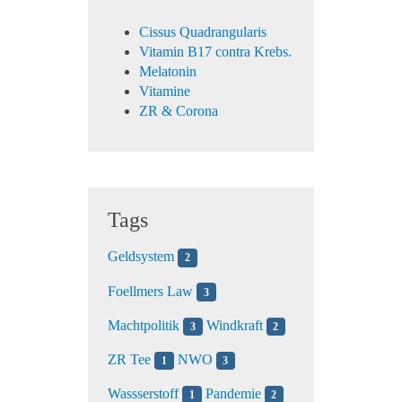
Cissus Quadrangularis
Vitamin B17 contra Krebs.
Melatonin
Vitamine
ZR & Corona
Tags
Geldsystem
2
Foellmers Law
3
Machtpolitik
Windkraft
3
2
ZR Tee
NWO
1
3
Wassserstoff
Pandemie
1
2