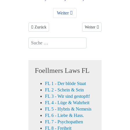
Weiter
Vorheriger Beitrag: Wasserstoff
Nächster Beitrag: Todessta
Zurück
Weiter
Suchen...
Foellmers Laws FL
FL 1 - Der blöde Staat
FL 2 - Schein & Sein
FL 3 - Wir sind gestopft!
FL 4 - Lüge & Wahrheit
FL 5 - Hybris & Nemesis
FL 6 - Liebe & Hass.
FL 7 - Psychopathen
FL 8 - Freiheit