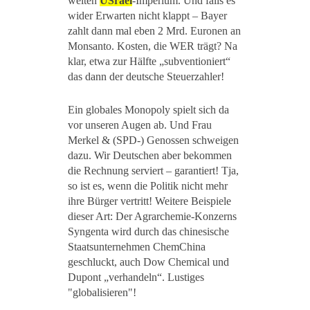
weiten
USrael
-Imperium. Und falls es
wider Erwarten nicht klappt – Bayer
zahlt dann mal eben 2 Mrd. Euronen an
Monsanto. Kosten, die WER trägt? Na
klar, etwa zur Hälfte „subventioniert“
das dann der deutsche Steuerzahler!
Ein globales Monopoly spielt sich da
vor unseren Augen ab. Und Frau
Merkel & (SPD-) Genossen schweigen
dazu. Wir Deutschen aber bekommen
die Rechnung serviert – garantiert! Tja,
so ist es, wenn die Politik nicht mehr
ihre Bürger vertritt! Weitere Beispiele
dieser Art: Der Agrarchemie-Konzerns
Syngenta wird durch das chinesische
Staatsunternehmen ChemChina
geschluckt, auch Dow Chemical und
Dupont „verhandeln“. Lustiges
"globalisieren"!