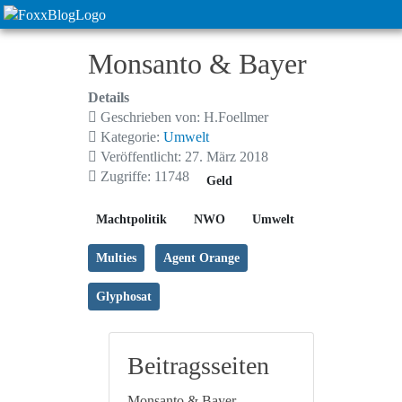
Monsanto & Bayer
Details
Geschrieben von:
H.Foellmer
Kategorie:
Umwelt
Veröffentlicht: 27. März 2018
Zugriffe: 11748
Geld
Machtpolitik
NWO
Umwelt
Multies
Agent Orange
Glyphosat
Beitragsseiten
Monsanto & Bayer