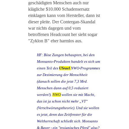
geschädigten Menschen auch nur
klägliche $10.000 Schadensersatz
einklagen kann vom Hersteller, dann ist
dieser pleite. Der Contergan-Skandal
war nichts dagegen und vom
betroffenen Headcount her sieht sogar
"Z
y
klon B" eher harmlos aus.
HF: Böse Zungen behaupten, bei den
Monsanto-Produkten handelt es sich um
einen Teil des
USrael
NWO-Programmes
zur Dezimierung der Menschheit
(danach sollen die jetzt 7,3 Mrd.
Menschen dann auf 0,5 reduziert
werden!).
NWO
wollen sie mit Macht,
das ist ja schon nicht mehr „VT“
(Verschwörungstheorie). Und sie wollen
es jetzt, denn das Zeitfenster für die
Weltherrschaft schließt sich. Monsanto
& Bayer - ein "trojanisches Pferd" also?