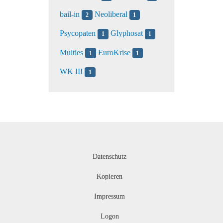
bail-in
Neoliberal
2
1
Psycopaten
Glyphosat
1
1
Multies
EuroKrise
1
1
WK III
1
Datenschutz
Kopieren
Impressum
Logon