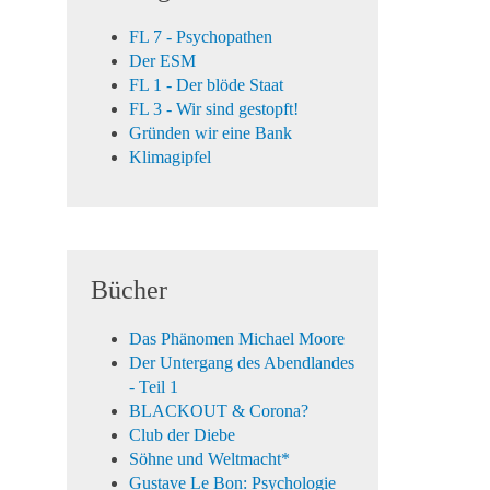
FL 7 - Psychopathen
Der ESM
FL 1 - Der blöde Staat
FL 3 - Wir sind gestopft!
Gründen wir eine Bank
Klimagipfel
Bücher
Das Phänomen Michael Moore
Der Untergang des Abendlandes
- Teil 1
BLACKOUT & Corona?
Club der Diebe
Söhne und Weltmacht*
Gustave Le Bon: Psychologie