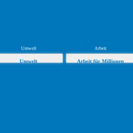
Umwelt
Arbeit
Umwelt
Arbeit für Millionen
Todesstaub –
Arbeitslose
abgereichertes Uran
Arbeit für Millionen
Wasserstoff
Produktivität &
Monsanto & Bayer
Verteilung der
Erwerbsarbeit
Todesstaub –
abgereichertes Uran
Angebot, Nachfrage &
Innovationen