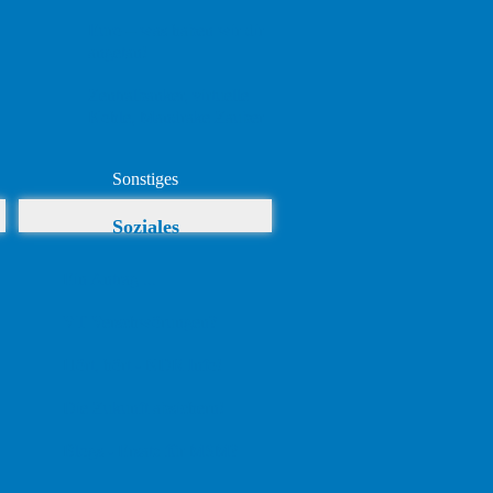
Euro – was haben wir dir
angetan!
Zentralbanker, virtuelle
Kohle, Mandrake Zauber
Sonstiges
Soziales
Ein Antrag ...
VT Verschwörungen?
Hört, hört - NDR Info!
Die Zukunft absichern!
Blogs - Ersatz für MSM?