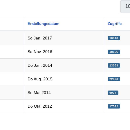
Anzei
Erstellungsdatum
Zugriffe
So Jan. 2017
10810
Sa Nov. 2016
18166
Do Jan. 2014
13053
Do Aug. 2015
22620
So Mai 2014
9977
Do Okt. 2012
17532