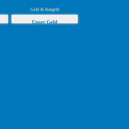
Geld & Bargeld
Unser Geld
Bargeldverbot - weiter!
Bail-in Italien und
Portugal 2016
Bargeld Verbot?
Bank Schließfächer (II) –
sicher?
CDS Derivate 2016
Ein Vollgeldsystem?
Unser Geldsystem
Geldschöpfung öffentlich