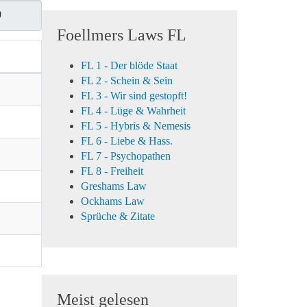
ge #
Foellmers Laws FL
FL 1 - Der blöde Staat
FL 2 - Schein & Sein
FL 3 - Wir sind gestopft!
FL 4 - Lüge & Wahrheit
FL 5 - Hybris & Nemesis
FL 6 - Liebe & Hass.
FL 7 - Psychopathen
FL 8 - Freiheit
Greshams Law
Ockhams Law
Sprüche & Zitate
Meist gelesen