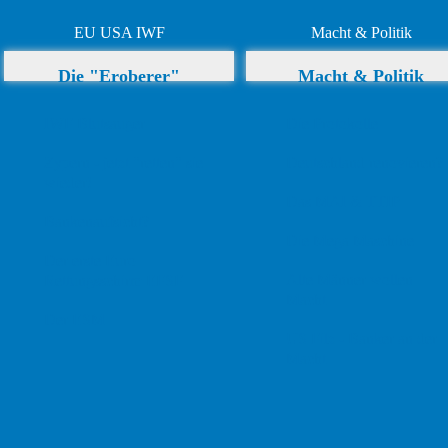
EU USA IWF
Macht & Politik
Die "Eroberer"
Macht & Politik
IWF Blutsauger
Die Protokolle
Zypern - jetzt "retten" sie
Deutschland renovieren?
wieder!
Das MAI & TTIP
Bankenaufsicht?
Die Mega Maschine
Der erste Euro
Alte Männer wollen
Rettungsschirm EFSF
Macht
Der ESM
US Filz - Banker an der
Macht