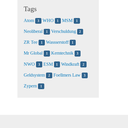
Tags
Atom
WHO
MSM
3
1
1
Neoliberal
Verschuldung
1
2
ZR Tee
Wassserstoff
1
1
Mr Global
Kerntechnik
1
3
NWO
ESM
Windkraft
3
1
2
Geldsystem
Foellmers Law
2
3
Zypern
1