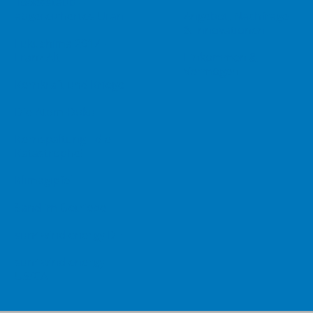
Todesstaub –
abgereichertes Uran
Angebot, Nachfrage
& Innovationen
Fukushima 2017 -
Franz Alt
Einkommen &
Vermögen
Kernkraft und Kriege
Die Atom-Doku
Kernspaltung - die
Katastrophe!
Klimagipfel
Sand im Getriebe
sun4wind energy DE
sun4wind energy
US/CA