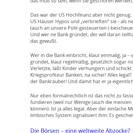
das muß so sein, wenn sie geschoren werden,
Das war der US Hochfinanz aber nicht genug.
US Häuser Hypos und „verbrieften“ sie - als 
(auch an unsere Polit-gesteuerten (-bescheuert
Und wer ne Bank gründet, der will daran teilh
das gewußt.
Wer in die Bank einbricht, klaut einmalig, ja – 
gründet, klaut regelmäßig, gesetzlich sogar n
Verletzte, läßt Kinder verhungern und schickt
Kriegsprofiteur Banken, na sicher! Alles legal?
der Bankräuber! Und damit hat er ja eigentlic
Nur eben formalrechtlich ist das nicht zu fa
fundieren (weil nur Wenige (auch die meisten
können). Ist ja alles legal. Aber der einfache
limbisches System signalisiert ihm: Es geschieh
Die Börsen – eine weltweite Abzocke?