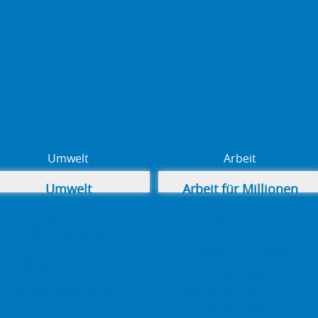
Umwelt
Arbeit
Umwelt
Arbeit für Millionen
Todesstaub –
Arbeitslose
abgereichertes Uran
Arbeit für Millionen
Wasserstoff
Produktivität &
Monsanto & Bayer
Verteilung der
Erwerbsarbeit