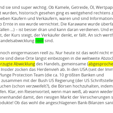
 sie sind super wichtig. Ob Kamele, Getreide, Öl, Wertpapi
t wurden, historisch gesehen ging es weitgehend rechtens 
, neben Käufern und Verkäufern, waren und sind Information
o Ernte in xxx wurde vernichtet. Die Karawane wurde überfal
llen ...) – ist besser dran und kann daran verdienen. Und es
er Kurs steigt, der Verkäufer denkt, er fällt. An sich wertfr
Handelsabwicklung
reell
sind.
 noch einigermassen reell zu. Nur heute ist das wohl nicht 
e sind diese Orte längst einbezogen in die weltweite Abzoc
rzugte Abwicklung
des Handels, gemeinsame (
abgesproch
ie Insider zocken das Herdenvieh ab. In den USA (seit der Im
lunge Protection Team (die ca. 10 größten Banken und
 zusammen mit der Bush US Regierung (der US Schriftstell
suchen (schon verzweifelt?), die Börsen hochzuhalten, indem 
. Klar, ein Riesenvorteil, wenn man weiß, ab wann wieder
tionenhandel damit, den riesigen Markt der Versicherungen 
produkte! Ob das wohl die angeschlagenen Bank-Bilanzen sani