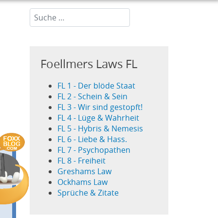
Suchen...
Foellmers Laws FL
FL 1 - Der blöde Staat
FL 2 - Schein & Sein
FL 3 - Wir sind gestopft!
FL 4 - Lüge & Wahrheit
FL 5 - Hybris & Nemesis
FL 6 - Liebe & Hass.
FL 7 - Psychopathen
FL 8 - Freiheit
Greshams Law
Ockhams Law
Sprüche & Zitate