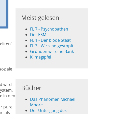
s
Meist gelesen
FL 7 - Psychopathen
Der ESM
FL 1 - Der blöde Staat
eliten“
FL 3 - Wir sind gestopft!
Gründen wir eine Bank
Klimagipfel
soziale
ld wird
Bücher
System.
e in den
Das Phänomen Michael
Moore
er pure
Der Untergang des
r, als