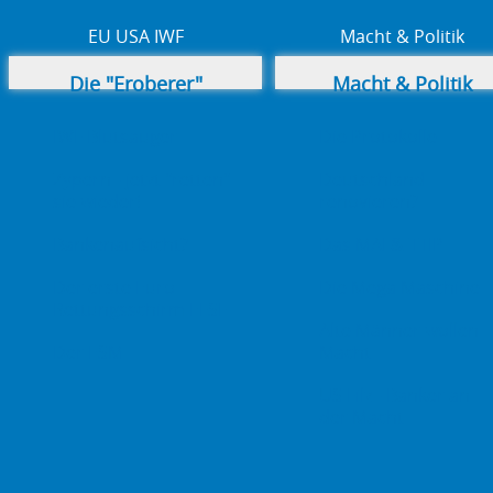
EU USA IWF
Macht & Politik
Die "Eroberer"
Macht & Politik
IWF Blutsauger
Die Protokolle
Zypern - jetzt "retten"
Deutschland
sie wieder!
renovieren?
Bankenaufsicht?
Das MAI & TTIP
Der erste Euro
Die Mega Maschine
Rettungsschirm EFSF
Alte Männer wollen
Der ESM
Macht
US Filz - Banker an
der Macht