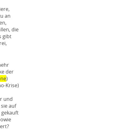
ere,
zu an
en,
len, die
 gibt
ei,
mehr
ke der
ene
)
mo-Krise)
er und
sie auf
 gekauft
sowie
ert?