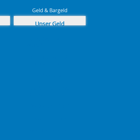
Geld & Bargeld
Unser Geld
Bargeldverbot -
weiter!
Bail-in Italien und
Portugal 2016
Bargeld Verbot?
Bank Schließfächer (II)
– sicher?
CDS Derivate 2016
Ein Vollgeldsystem?
Unser Geldsystem