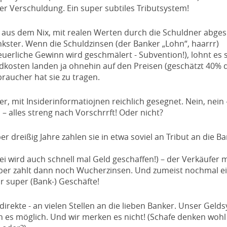
er Verschuldung. Ein super subtiles Tributsystem!
ld aus dem Nix, mit realen Werten durch die Schuldner abges
kster. Wenn die Schuldzinsen (der Banker „Lohn“, haarrr)
uerliche Gewinn wird geschmälert - Subvention!), lohnt es s
kosten landen ja ohnehin auf den Preisen (geschätzt 40% 
braucher hat sie zu tragen.
, mit Insiderinformatiojnen reichlich gesegnet. Nein, nein 
 alles streng nach Vorschrrft! Oder nicht?
 dreißig Jahre zahlen sie in etwa soviel an Tribut an die Ba
bei wird auch schnell mal Geld geschaffen!) – der Verkäufer 
elber zahlt dann noch Wucherzinsen. Und zumeist nochmal e
ür super (Bank-) Geschäfte!
indirekte - an vielen Stellen an die lieben Banker. Unser Geld
es möglich. Und wir merken es nicht! (Schafe denken wohl