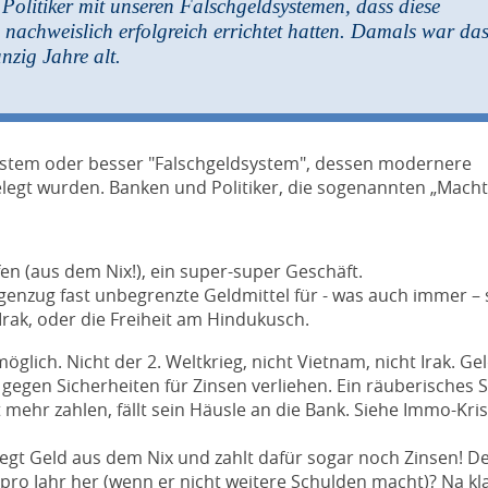
olitiker mit unseren Falschgeldsystemen, dass diese
 nachweislich erfolgreich errichtet hatten. Damals war da
zig Jahre alt.
stem oder besser "Falschgeldsystem", dessen modernere
egt wurden. Banken und Politiker, die sogenannten „Macht
fen (aus dem Nix!), ein super-super Geschäft.
genzug fast unbegrenzte Geldmittel für - was auch immer – 
Irak, oder die Freiheit am Hindukusch.
ich. Nicht der 2. Weltkrieg, nicht Vietnam, nicht Irak. Ge
egen Sicherheiten für Zinsen verliehen. Ein räuberisches 
mehr zahlen, fällt sein Häusle an die Bank. Siehe Immo-Kris
iegt Geld aus dem Nix und zahlt dafür sogar noch Zinsen! D
pro Jahr her (wenn er nicht weitere Schulden macht)? Na kla