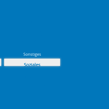
Geldschöpfung
öffentlich
Euro – was haben wir
dir angetan!
Zentralbanker,
virtuelle Kohle,
Mandrake Zauber
Sonstiges
Soziales
Ein Antrag ...
VT Verschwörungen?
Hört, hört - NDR Info!
Die Zukunft