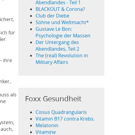
Abendlandes - Teil 1
BLACKOUT & Corona?
Club der Diebe
ichert,
Söhne und Weltmacht*
Gustave Le Bon:
ich für
Psychologie der Massen
der
Der Untergang des
Abendlandes, Teil 2
The (real) Revolution in
– ihre
Military Affairs
nker,
muss als
Foxx Gesundheit
ine
Cissus Quadrangularis
Vitamin B17 contra Krebs.
system,
Melatonin
 auch,
Vitamine