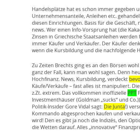
Handelsplätze hat es schon immer gegeben und
Unternehmensanteile, Anleihen etc. gehandel
diesen Einrichtungen. Basis für die Geschäft
news. Wer einen Info-Vorsprung hat (die Kaka
Zinsen in Griechische Staatsanleihen werden fa
immer Käufer und Verkäufer. Der Käufer denkt, d
wenn die Kursbildung und die nachfolgende 
Zu Zeiten Brechts ging es an den Börsen wohl
ganz der Fall, kann man wohl sagen. Denn heut
Hochfinanz. News, Kursbildung, verdeckt
bevo
Käufe/Verkäufe – fast alles ist manipuliert. D
z.Zt. extrem. Das vollkommen inoffizielle
PPT
P
Investmenthäuser (Goldman „sucks“ und Co.))
Politik-Insider Gore Vidal sagt:
Die Junta
!) ver
Kommando abgesprochen kaufen und verkaufen
wird! Den es gibt ja noch die Indizés, den Op
die Wetten darauf. Alles „innovative“ Finanz