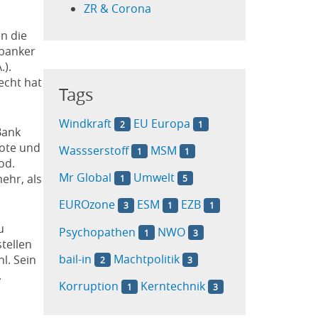
ZR & Corona
n die
tbanker
.).
echt hat
Tags
Windkraft
EU Europa
2
1
 Bank
Tote und
Wassserstoff
MSM
1
1
od.
Mr Global
Umwelt
mehr, als
1
5
EUROzone
ESM
EZB
3
1
1
u
Psychopathen
NWO
1
3
tellen
bail-in
Machtpolitik
l. Sein
2
3
.
Korruption
Kerntechnik
1
3