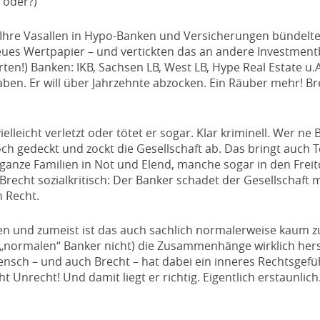
 oder?)
 Ihre Vasallen in Hypo-Banken und Versicherungen bündelte
neues Wertpapier – und vertickten das an andere Investmen
en!) Banken: IKB, Sachsen LB, West LB, Hype Real Estate u.A
aben. Er will über Jahrzehnte abzocken. Ein Räuber mehr! Br
vielleicht verletzt oder tötet er sogar. Klar kriminell. Wer ne
och gedeckt und zockt die Gesellschaft ab. Das bringt auch 
 ganze Familien in Not und Elend, manche sogar in den Freit
 Brecht sozialkritisch: Der Banker schadet der Gesellschaft 
h Recht.
ssen und zumeist ist das auch sachlich normalerweise kaum z
 „normalen“ Banker nicht) die Zusammenhänge wirklich hers
 Mensch – und auch Brecht – hat dabei ein inneres Rechtsgefüh
t Unrecht! Und damit liegt er richtig. Eigentlich erstaunlich