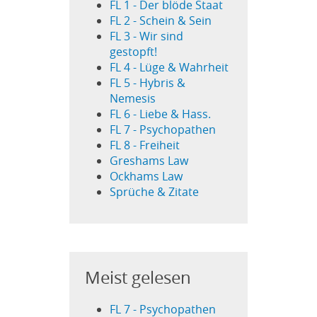
FL 1 - Der blöde Staat
FL 2 - Schein & Sein
FL 3 - Wir sind
gestopft!
FL 4 - Lüge & Wahrheit
FL 5 - Hybris &
Nemesis
FL 6 - Liebe & Hass.
FL 7 - Psychopathen
FL 8 - Freiheit
Greshams Law
Ockhams Law
Sprüche & Zitate
Meist gelesen
FL 7 - Psychopathen