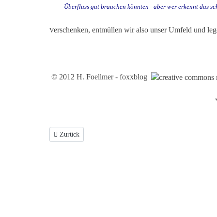
Überfluss gut brauchen könnten - aber wer erkennt das s
erschenken, entmüllen wir also unser Umfeld und le
V
© 2012 H. Foellmer - foxxblog
*
Vorheriger Beitrag: FL 2 - Schein & Sein
Zurück