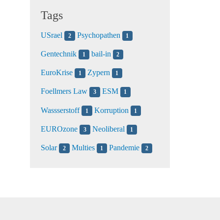
Tags
USrael
Psychopathen
2
1
Gentechnik
bail-in
1
2
EuroKrise
Zypern
1
1
Foellmers Law
ESM
3
1
Wassserstoff
Korruption
1
1
EUROzone
Neoliberal
3
1
Solar
Multies
Pandemie
2
1
2