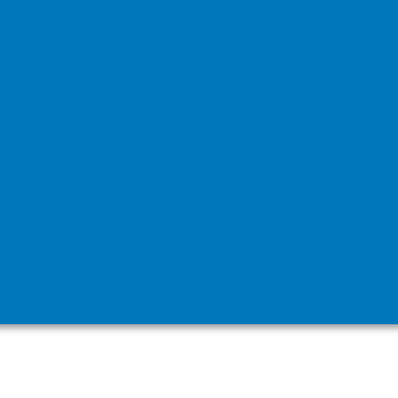
Fukushima 2017 - Franz
Alt
Einkommen & Vermögen
Kernkraft und Kriege
Die Atom-Doku
Kernspaltung - die
Katastrophe!
Klimagipfel
Sand im Getriebe
sun4wind energy DE
sun4wind energy US/CA