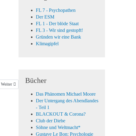
FL 7 - Psychopathen
Der ESM
FL 1 - Der blöde Staat
FL 3 - Wir sind gestopft!
Gründen wir eine Bank
Klimagipfel
Bücher
Nächster Beitrag: FL 4 - Lüge & Wahrheit
Weiter
Das Phänomen Michael Moore
Der Untergang des Abendlandes
- Teil 1
BLACKOUT & Corona?
Club der Diebe
Söhne und Weltmacht*
Gustave Le Bon: Psychologie