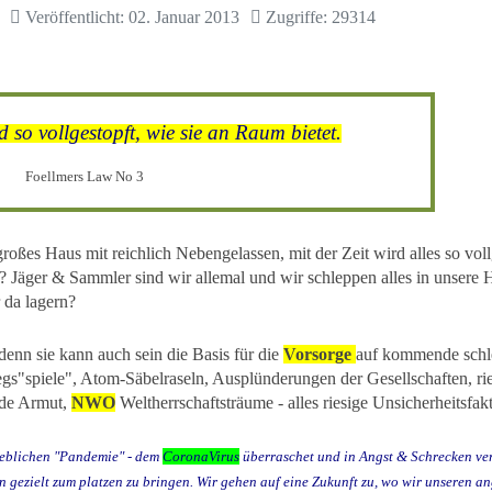
Veröffentlicht: 02. Januar 2013
Zugriffe: 29314
so vollgestopft, wie sie an Raum bietet.
Foellmers Law No 3
oßes Haus mit reichlich Nebengelassen, mit der Zeit wird alles so voll
der? Jäger & Sammler sind wir allemal und wir schleppen alles in unsere 
r da lagern?
enn sie kann auch sein die Basis für die
Vorsorge
auf kommende schl
s"spiele", Atom-Säbelraseln, Ausplünderungen der Gesellschaften, ri
nde Armut,
NWO
Weltherrschaftsträume - alles riesige Unsicherheitsfak
geblichen "Pandemie" - dem
CoronaVirus
überraschet und in Angst & Schrecken vers
n gezielt zum platzen zu bringen. Wir gehen auf eine Zukunft zu, wo wir unseren a