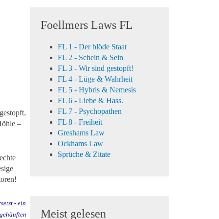
Foellmers Laws FL
FL 1 - Der blöde Staat
FL 2 - Schein & Sein
FL 3 - Wir sind gestopft!
FL 4 - Lüge & Wahrheit
FL 5 - Hybris & Nemesis
FL 6 - Liebe & Hass.
FL 7 - Psychopathen
gestopft,
FL 8 - Freiheit
Höhle –
Greshams Law
Ockhams Law
Sprüche & Zitate
echte
esige
toren!
etzt - ein
Meist gelesen
ngehäuften