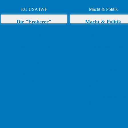
EU USA IWF
Macht & Politik
Die "Eroberer"
Macht & Politik
IWF Blutsauger
Die Protokolle
Zypern - jetzt "retten" sie
Deutschland renovieren?
wieder!
Das MAI & TTIP
Bankenaufsicht?
Die Mega Maschine
Der erste Euro
Alte Männer wollen
Rettungsschirm EFSF
Macht
Der ESM
US Filz - Banker an der
Macht