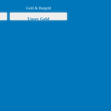
Geld & Bargeld
Unser Geld
Bargeldverbot - weiter!
Bail-in Italien und
Portugal 2016
Bargeld Verbot?
Bank Schließfächer (II) –
sicher?
CDS Derivate 2016
Ein Vollgeldsystem?
Unser Geldsystem
Geldschöpfung öffentlich