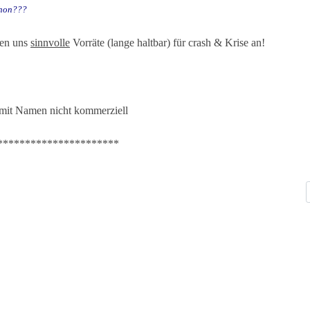
chon???
gen uns
sinnvolle
Vorräte (lange haltbar) für crash & Krise an!
*********************