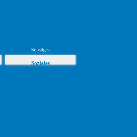
Euro – was haben wir dir
angetan!
Zentralbanker, virtuelle
Kohle, Mandrake Zauber
Sonstiges
Soziales
Ein Antrag ...
VT Verschwörungen?
Hört, hört - NDR Info!
Die Zukunft absichern!
Blogs - Ersatz für MSM?