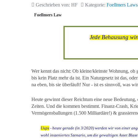
Geschrieben von:
HF
Kategorie:
Foellmers Laws
Foellmers Law
Jede Behausung wird 
Wer kennt das nicht: Ob kleine/kleinste Wohnung, ob gr
bis kein Platz mehr da ist. Ein Naturgesetz ist das, o
na eben, bis sie überläuft! Nur - ist es sinnvoll, was wi
Heute gewinnt dieser Reichtum eine neue Bedeutung, d
Zeiten. Und die kommen bestimmt. Finanz-Crash, Krieg
Vermögensballungen (1.500 Milliardäre!) & grassiere
Uups
- heute gerade (in 3/2020) werden wir von einer an
wohl inszeniertes Szenario, um die gewaltigen Asset Blase