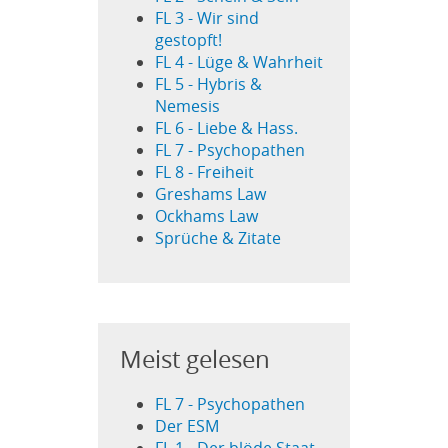
FL 3 - Wir sind
gestopft!
FL 4 - Lüge & Wahrheit
FL 5 - Hybris &
Nemesis
FL 6 - Liebe & Hass.
FL 7 - Psychopathen
FL 8 - Freiheit
Greshams Law
Ockhams Law
Sprüche & Zitate
Meist gelesen
FL 7 - Psychopathen
Der ESM