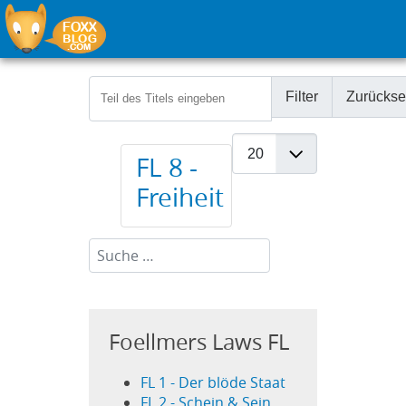
Teil des Titels eingeben
Filter
Zurückse
Anzeige #
FL 8 -
Freiheit
Suchen...
Foellmers Laws FL
FL 1 - Der blöde Staat
FL 2 - Schein & Sein