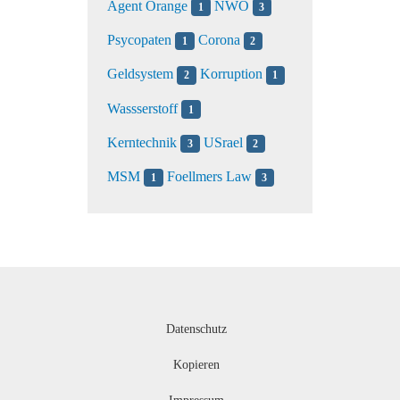
Agent Orange
NWO
1
3
Psycopaten
Corona
1
2
Geldsystem
Korruption
2
1
Wassserstoff
1
Kerntechnik
USrael
3
2
MSM
Foellmers Law
1
3
Datenschutz
Kopieren