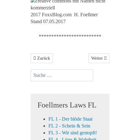
2017 FoxxBlog.com H. Foellmer
Stand 07.05.2017
*************************
Vorheriger Beitrag: BLACKOUT & Corona?
Nächster Beitrag: Söhne u
Zurück
Weiter
Suchen...
Foellmers Laws FL
FL 1 - Der blöde Staat
FL 2 - Schein & Sein
FL 3 - Wir sind gestopft!
FL 4 - Lüge & Wahrheit