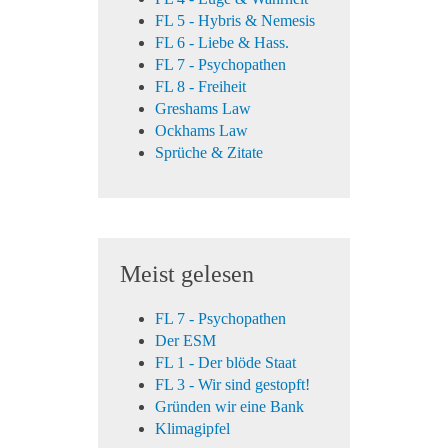
FL 5 - Hybris & Nemesis
FL 6 - Liebe & Hass.
FL 7 - Psychopathen
FL 8 - Freiheit
Greshams Law
Ockhams Law
Sprüche & Zitate
Meist gelesen
FL 7 - Psychopathen
Der ESM
FL 1 - Der blöde Staat
FL 3 - Wir sind gestopft!
Gründen wir eine Bank
Klimagipfel