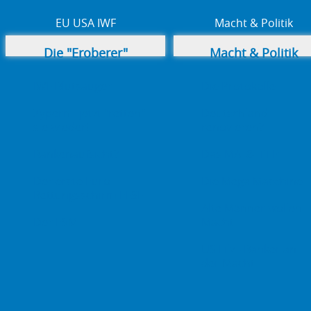
EU USA IWF
Macht & Politik
Die "Eroberer"
Macht & Politik
IWF Blutsauger
Die Protokolle
Zypern - jetzt "retten"
Deutschland
sie wieder!
renovieren?
Bankenaufsicht?
Das MAI & TTIP
Der erste Euro
Die Mega Maschine
Rettungsschirm EFSF
Alte Männer wollen
Der ESM
Macht
US Filz - Banker an
der Macht