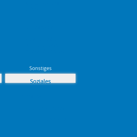
Geldschöpfung
öffentlich
Euro – was haben wir
dir angetan!
Zentralbanker,
virtuelle Kohle,
Mandrake Zauber
Sonstiges
Soziales
Ein Antrag ...
VT Verschwörungen?
Hört, hört - NDR Info!
Die Zukunft