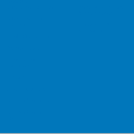
Todesstaub –
abgereichertes Uran
Angebot, Nachfrage
& Innovationen
Fukushima 2017 -
Franz Alt
Einkommen &
Vermögen
Kernkraft und Kriege
Die Atom-Doku
Kernspaltung - die
Katastrophe!
Klimagipfel
Sand im Getriebe
sun4wind energy DE
sun4wind energy
US/CA