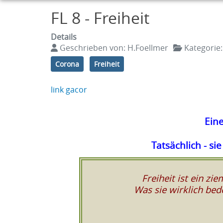
FL 8 - Freiheit
Details
Geschrieben von:
H.Foellmer
Kategorie
Corona
Freiheit
link gacor
Ein
Tatsächlich - s
Freiheit ist ein zi
Was sie wirklich bed