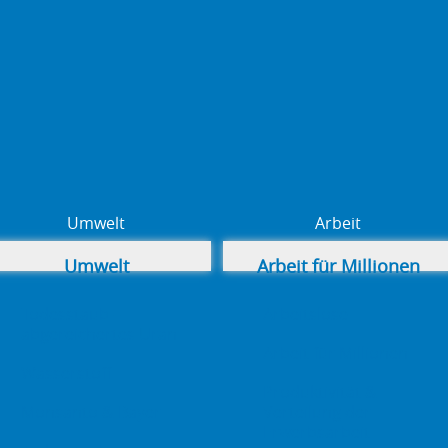
Umwelt
Arbeit
Umwelt
Arbeit für Millionen
Todesstaub –
Arbeitslose
abgereichertes Uran
Arbeit für Millionen
Wasserstoff
Produktivität &
Monsanto & Bayer
Verteilung der
Erwerbsarbeit