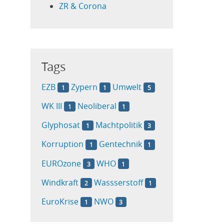
ZR & Corona
Tags
EZB
Zypern
Umwelt
1
1
5
WK III
Neoliberal
1
1
Glyphosat
Machtpolitik
1
3
Korruption
Gentechnik
1
1
EUROzone
WHO
3
1
Windkraft
Wassserstoff
2
1
EuroKrise
NWO
1
3