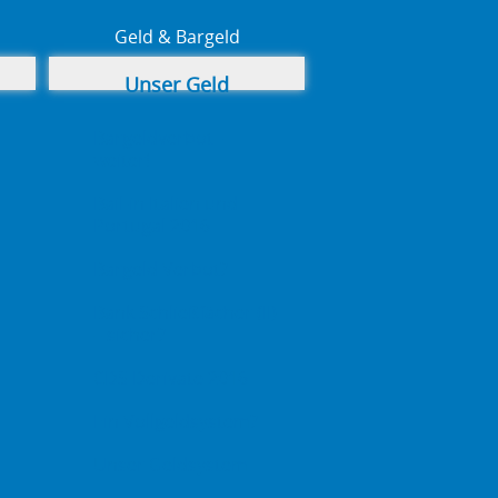
Geld & Bargeld
Unser Geld
Bargeldverbot -
weiter!
Bail-in Italien und
Portugal 2016
Bargeld Verbot?
Bank Schließfächer (II)
– sicher?
CDS Derivate 2016
Ein Vollgeldsystem?
Unser Geldsystem