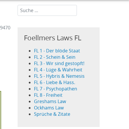
Suchen...
 9470
Foellmers Laws FL
FL 1 - Der blöde Staat
FL 2 - Schein & Sein
FL 3 - Wir sind gestopft!
FL 4 - Lüge & Wahrheit
FL 5 - Hybris & Nemesis
FL 6 - Liebe & Hass.
FL 7 - Psychopathen
FL 8 - Freiheit
Greshams Law
Ockhams Law
Sprüche & Zitate