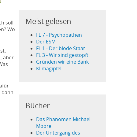
Meist gelesen
ch soll
gen? Wo
FL 7 - Psychopathen
Der ESM
FL 1 - Der blöde Staat
st.
FL 3 - Wir sind gestopft!
, aber
Gründen wir eine Bank
 Was
Klimagipfel
afür
d dann
Bücher
Das Phänomen Michael
Moore
Der Untergang des