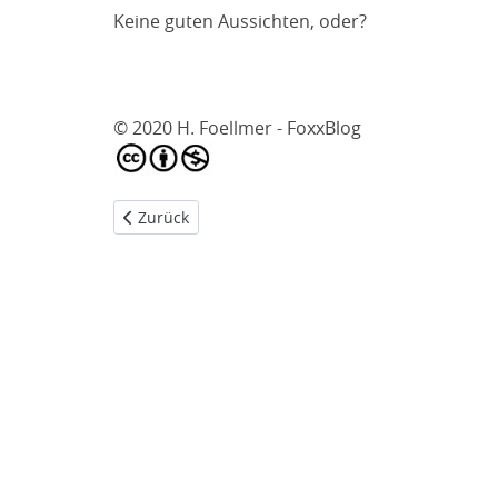
Keine guten Aussichten, oder?
© 2020 H. Foellmer - FoxxBlog
Vorheriger Beitrag: FL 7 - Psychopathen
Zurück