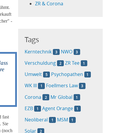
ZR & Corona
rühmt.
ekauft
cher" -
Tags
Kerntechnik
NWO
3
3
dass
Verschuldung
ZR Tee
2
1
re
Umwelt
Psychopathen
5
1
WK III
Foellmers Law
1
3
Corona
Mr Global
2
1
EZB
Agent Orange
1
1
 fast
Neoliberal
MSM
1
1
. Sie
Solar
u (noch
2