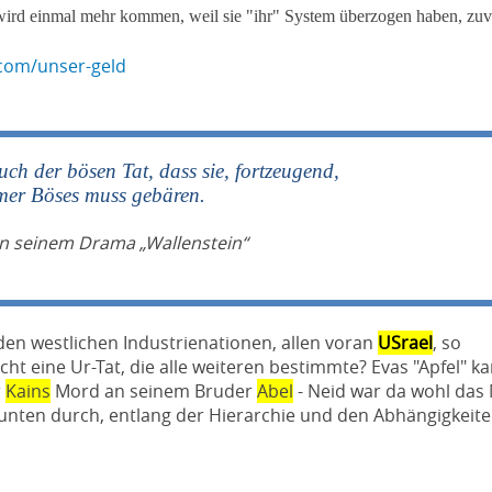
wird einmal mehr kommen, weil sie "ihr" System überzogen haben, zuv
.com/unser-geld
uch der bösen Tat, dass sie, fortzeugend,
mer Böses muss gebären.
 in seinem Drama „Wallenstein“
den westlichen Industrienationen, allen voran
USrael
, so
icht eine Ur-Tat, die alle weiteren bestimmte? Evas "Apfel" k
r
Kains
Mord an seinem Bruder
Abel
- Neid war da wohl das 
 unten durch, entlang der Hierarchie und den Abhängigkeite