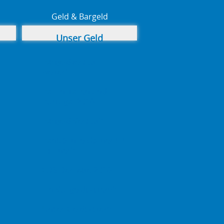
Geld & Bargeld
Unser Geld
Bargeldverbot -
weiter!
Bail-in Italien und
Portugal 2016
Bargeld Verbot?
Bank Schließfächer (II)
– sicher?
CDS Derivate 2016
Ein Vollgeldsystem?
Unser Geldsystem