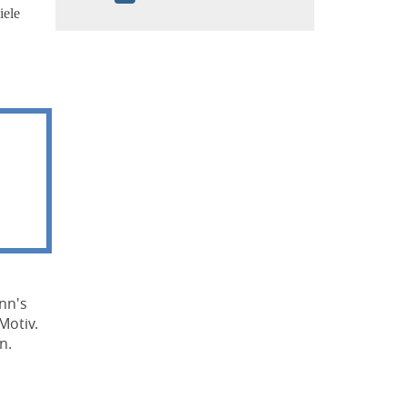
iele
ann's
Motiv.
n.