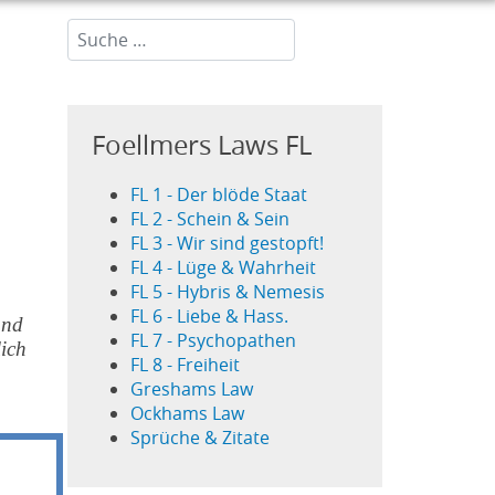
Suchen...
Foellmers Laws FL
FL 1 - Der blöde Staat
FL 2 - Schein & Sein
FL 3 - Wir sind gestopft!
FL 4 - Lüge & Wahrheit
FL 5 - Hybris & Nemesis
FL 6 - Liebe & Hass.
und
FL 7 - Psychopathen
lich
FL 8 - Freiheit
Greshams Law
Ockhams Law
Sprüche & Zitate