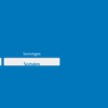
Geldschöpfung
öffentlich
Euro – was haben wir
dir angetan!
Zentralbanker,
virtuelle Kohle,
Mandrake Zauber
Sonstiges
Soziales
Ein Antrag ...
VT Verschwörungen?
Hört, hört - NDR Info!
Die Zukunft