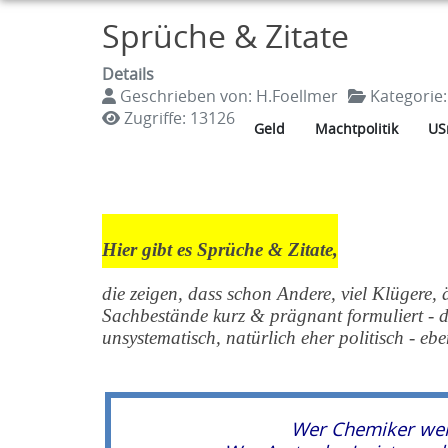
Sprüche & Zitate
Details
Geschrieben von:
H.Foellmer
Kategorie
Zugriffe: 13126
Geld
Machtpolitik
US
Hier gibt es Sprüche & Zitate,
die zeigen, dass schon Andere, viel Klüger
Sachbestände kurz & prägnant formuliert - d
unsystematisch, natürlich eher politisch - eb
Wer Chemiker wer