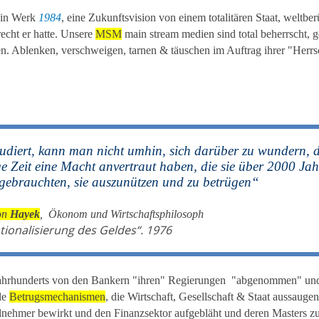
ein Werk
1984
, eine Zukunftsvision von einem totalitären Staat, weltbe
recht er hatte. Unsere
MSM
main stream medien sind total beherrscht, g
. Ablenken, verschweigen, tarnen & täuschen im Auftrag ihrer "Herrs
udiert, kann man nicht umhin, sich darüber zu wundern, 
 Zeit eine Macht anvertraut haben, die sie über 2000 Jah
gebrauchten, sie auszunützen und zu betrügen“
on
Hayek
, Ökonom und Wirtschaftsphilosoph
tionalisierung des Geldes“. 1976
Jahrhunderts von den Bankern "ihren" Regierungen "abgenommen" und
ile
Betrugsmechanismen
, die Wirtschaft, Gesellschaft & Staat aussaugen
eilnehmer bewirkt und den Finanzsektor aufgebläht und deren Masters z