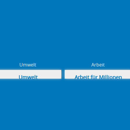
Umwelt
Arbeit
Umwelt
Arbeit für Millionen
Todesstaub –
Arbeitslose
abgereichertes Uran
Arbeit für Millionen
Wasserstoff
Produktivität &
Monsanto & Bayer
Verteilung der
Erwerbsarbeit