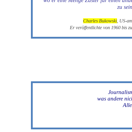
wo er eine Menge Zaster für einen and
zu sei
Charles Bukowski
, US-am
Er veröffentlichte von 1960 bis 
Journalism
was andere nich
All