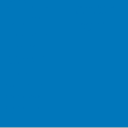
Todesstaub –
abgereichertes Uran
Angebot, Nachfrage
& Innovationen
Fukushima 2017 -
Franz Alt
Einkommen &
Vermögen
Kernkraft und Kriege
Die Atom-Doku
Kernspaltung - die
Katastrophe!
Klimagipfel
Sand im Getriebe
sun4wind energy DE
sun4wind energy
US/CA