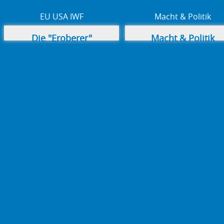
EU USA IWF
Macht & Politik
Die "Eroberer"
Macht & Politik
IWF Blutsauger
Die Protokolle
Zypern - jetzt "retten"
Deutschland
sie wieder!
renovieren?
Bankenaufsicht?
Das MAI & TTIP
Der erste Euro
Die Mega Maschine
Rettungsschirm EFSF
Alte Männer wollen
Der ESM
Macht
US Filz - Banker an
der Macht