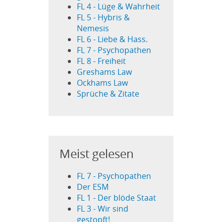
FL 4 - Lüge & Wahrheit
FL 5 - Hybris &
Nemesis
FL 6 - Liebe & Hass.
FL 7 - Psychopathen
FL 8 - Freiheit
Greshams Law
Ockhams Law
Sprüche & Zitate
Meist gelesen
FL 7 - Psychopathen
Der ESM
FL 1 - Der blöde Staat
FL 3 - Wir sind
gestopft!