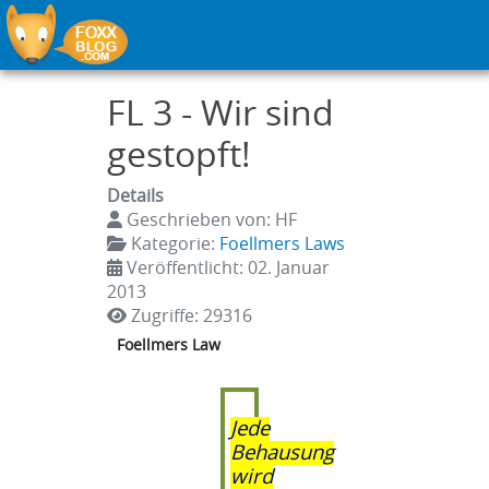
FL 3 - Wir sind
gestopft!
Details
Geschrieben von:
HF
Kategorie:
Foellmers Laws
Veröffentlicht: 02. Januar
2013
Zugriffe: 29316
Foellmers Law
Jede
Behausung
wird