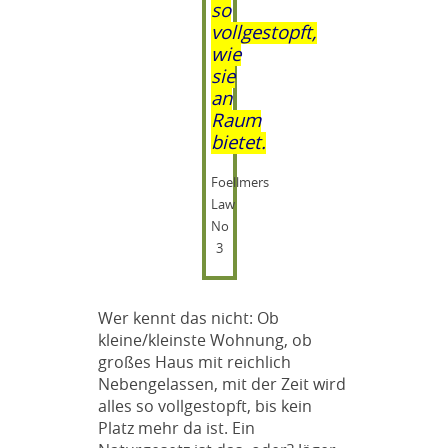
so
vollgestopft,
wie
sie
an
Raum
bietet.
Foellmers
Law
No
3
Wer kennt das nicht: Ob
kleine/kleinste Wohnung, ob
großes Haus mit reichlich
Nebengelassen, mit der Zeit wird
alles so vollgestopft, bis kein
Platz mehr da ist. Ein