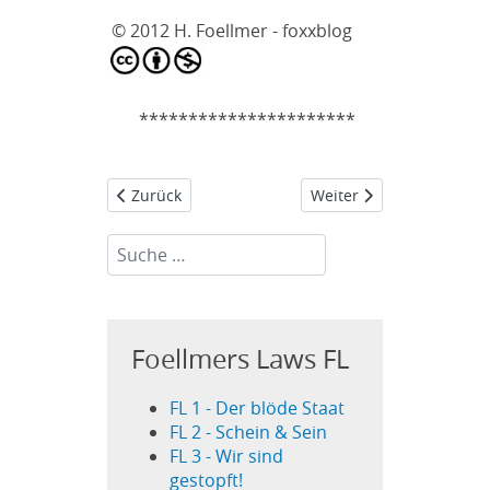
© 2012 H. Foellmer - foxxblog
**********************
Vorheriger Beitrag: FL 2 - Schein & Sein
Nächster Beitrag: FL 4 -
Zurück
Weiter
Suchen...
Foellmers Laws FL
FL 1 - Der blöde Staat
FL 2 - Schein & Sein
FL 3 - Wir sind
gestopft!