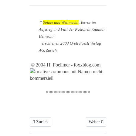
*
Söhne und Weltmacht
, Terror im
Aufstieg und Fall der Nationen, Gunnar
Heinsohn
erschienen 2003 Orell Füssli Verlag
AG, Zürich
© 2004 H. Foellmer - foxxblog.com
******************
Vorheriger Beitrag: Gustave Le Bon: Psychologie der Masse
Nächster Beitrag: Der Unte
Zurück
Weiter
Suchen...