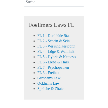
Foellmers Laws FL
FL 1 - Der blöde Staat
FL 2 - Schein & Sein
FL 3 - Wir sind gestopft!
FL 4 - Lüge & Wahrheit
FL 5 - Hybris & Nemesis
FL 6 - Liebe & Hass.
FL 7 - Psychopathen
FL 8 - Freiheit
Greshams Law
Ockhams Law
Sprüche & Zitate